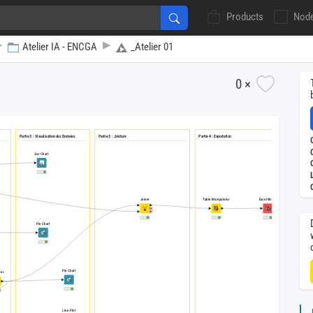
Products
Nod
Atelier IA - ENCGA
_Atelier 01
n et Exploration de Données
0 ×
Partie 3 : Visualisation des Données
Partie 3 : Jointure
Partie 4 : Exportation
Bar Chart
Joiner
Table Manipulator
Excel Writer
Pie Chart
Pie Chart
ter
Line Plot