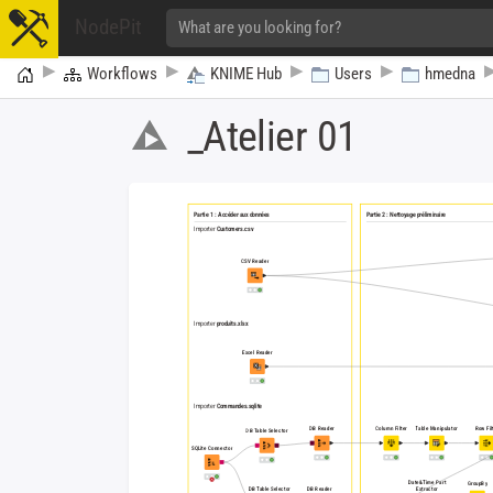
NodePit
Home
Workflows
KNIME Hub
Users
hmedna
_​Atelier 01
Atelier 01 : Acquisitio
Naviguer dans l'interface KNIME (Workflow, Nodes, Ports, Console).
Importer des données hétérogènes ( CSV, Excel, BD Sqlite).
Manipuler les tables (Filtrer les lignes et les colonnes, conversion de type).
Combiner plusieurs tables en utilisant des jointures et concaténations.
Visualiser les données avec des graphiques
Exporter un résultat consolidé
Partie 1 : Accéder aux données
Partie 2 : Nettoyage préliminaire
Importer
Customers.csv
CSV Reader
Importer
produits.xlsx
Excel Reader
Importer
Commandes.sqlite
DB Reader
Column Filter
Table Manipulator
Row Fil
DB Table Selector
SQLite Connector
Date&Time Part
GroupBy
DB Table Selector
DB Reader
Extractor