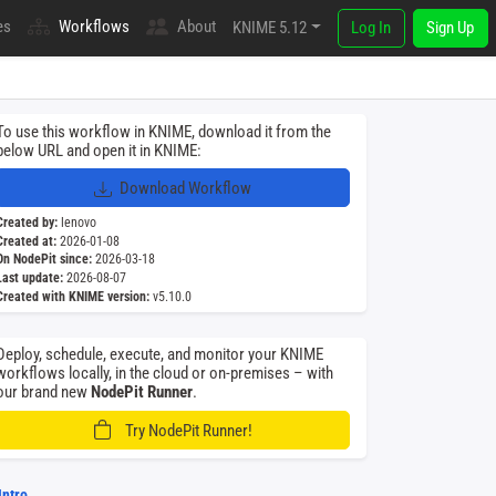
es
Workflows
About
KNIME 5.12
Log In
Sign Up
To use this workflow in KNIME, download it from the
below URL and open it in KNIME:
Download Workflow
Created by:
lenovo
Created at:
2026-01-08
On NodePit since:
2026-03-18
Last update:
2026-08-07
Created with KNIME version:
v5.10.0
Deploy, schedule, execute, and monitor your KNIME
workflows locally, in the cloud or on-premises – with
our brand new
NodePit Runner
.
Try NodePit Runner!
Intro