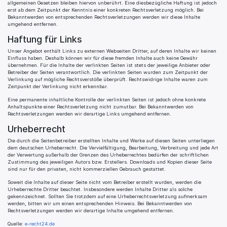
allgemeinen Gesetzen bleiben hiervon unberührt. Eine diesbezügliche Haftung ist jedoch
erst ab dem Zeitpunkt der Kenntnis einer konkreten Rechtsverletzung möglich. Bei
Bekanntwerden von entsprechenden Rechtsverletzungen werden wir diese Inhalte
umgehend entfernen.
Haftung für Links
Unser Angebot enthält Links zu externen Webseiten Dritter, auf deren Inhalte wir keinen
Einfluss haben. Deshalb können wir für diese fremden Inhalte auch keine Gewähr
übernehmen. Für die Inhalte der verlinkten Seiten ist stets der jeweilige Anbieter oder
Betreiber der Seiten verantwortlich. Die verlinkten Seiten wurden zum Zeitpunkt der
Verlinkung auf mögliche Rechtsverstöße überprüft. Rechtswidrige Inhalte waren zum
Zeitpunkt der Verlinkung nicht erkennbar.
Eine permanente inhaltliche Kontrolle der verlinkten Seiten ist jedoch ohne konkrete
Anhaltspunkte einer Rechtsverletzung nicht zumutbar. Bei Bekanntwerden von
Rechtsverletzungen werden wir derartige Links umgehend entfernen.
Urheberrecht
Die durch die Seitenbetreiber erstellten Inhalte und Werke auf diesen Seiten unterliegen
dem deutschen Urheberrecht. Die Vervielfältigung, Bearbeitung, Verbreitung und jede Art
der Verwertung außerhalb der Grenzen des Urheberrechtes bedürfen der schriftlichen
Zustimmung des jeweiligen Autors bzw. Erstellers. Downloads und Kopien dieser Seite
sind nur für den privaten, nicht kommerziellen Gebrauch gestattet.
Soweit die Inhalte auf dieser Seite nicht vom Betreiber erstellt wurden, werden die
Urheberrechte Dritter beachtet. Insbesondere werden Inhalte Dritter als solche
gekennzeichnet. Sollten Sie trotzdem auf eine Urheberrechtsverletzung aufmerksam
werden, bitten wir um einen entsprechenden Hinweis. Bei Bekanntwerden von
Rechtsverletzungen werden wir derartige Inhalte umgehend entfernen.
Quelle:
e-recht24.de