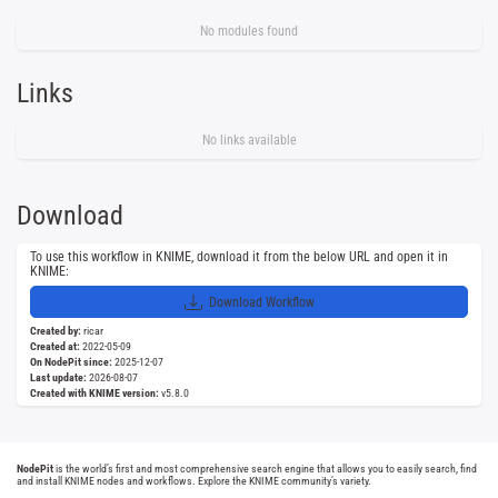
No modules found
Links
No links available
Download
To use this workflow in KNIME, download it from the below URL and open it in
KNIME:
Download Workflow
Created by:
ricar
Created at:
2022-05-09
On NodePit since:
2025-12-07
Last update:
2026-08-07
Created with KNIME version:
v5.8.0
NodePit
is the world’s first and most comprehensive search engine that allows you to easily search, find
and install KNIME nodes and workflows. Explore the KNIME community’s variety.